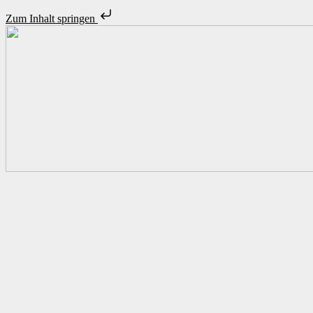
Zum Inhalt springen
Unsere Stellenangebote
Initiativbewerbung
Zeitarbeit – ist das was für mich?
Unsere Standorte
Über uns
Personalanfrage