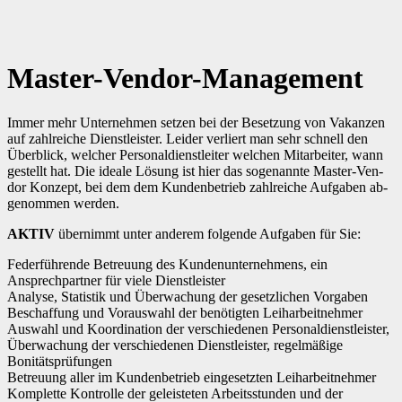
Arbeitnehmerüberlassung [AÜ]
Master-Vendor-Management
Personalvermittlung [PV]
Bescheinigungen & Zertifikate
Master-Vendor-Management
Immer mehr Un­ter­neh­men set­zen bei der Be­set­zung von Va­kan­zen
auf zahl­rei­che Dienst­leis­ter. Lei­der ver­liert man sehr schnell den
Über­blick, wel­cher Per­so­nal­dienst­lei­ter wel­chen Mit­ar­bei­ter, wann
ge­stellt hat. Die idea­le Lö­sung ist hier das so­ge­nann­te Mas­ter-Ven­
dor Kon­zept, bei dem dem Kun­den­be­trieb zahl­rei­che Auf­ga­ben ab­
ge­nom­men wer­den.
AKTIV
übernimmt unter anderem folgende Aufgaben für Sie:
Federführende Betreuung des Kundenunternehmens, ein
Ansprechpartner für viele Dienstleister
Analyse, Statistik und Überwachung der gesetzlichen Vorgaben
Beschaffung und Vorauswahl der benötigten Leiharbeitnehmer
Auswahl und Koordination der verschiedenen Personaldienstleister,
Überwachung der verschiedenen Dienstleister, regelmäßige
Bonitätsprüfungen
Betreuung aller im Kundenbetrieb eingesetzten Leiharbeitnehmer
Komplette Kontrolle der geleisteten Arbeitsstunden und der