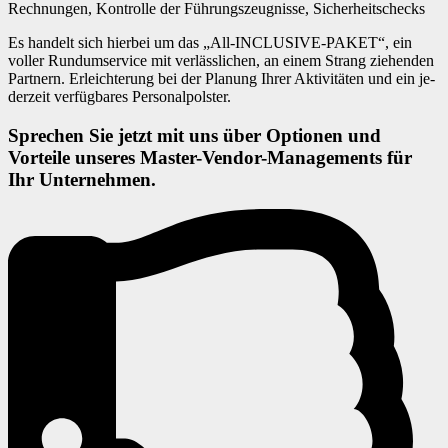
Rechnungen, Kontrolle der Führungszeugnisse, Sicherheitschecks
Es han­delt sich hier­bei um das „All-IN­CLU­SI­VE-PAKET“, ein
vol­ler Rund­umser­vice mit ver­läss­li­chen, an einem Strang zie­hen­den
Part­nern. Er­leich­te­rung bei der Pla­nung Ihrer Ak­ti­vi­tä­ten und ein je­
der­zeit ver­füg­ba­res Per­so­nal­pols­ter.
Sprechen Sie jetzt mit uns über Optionen und
Vorteile
unseres Master-Vendor-Managements für
Ihr Unternehmen.