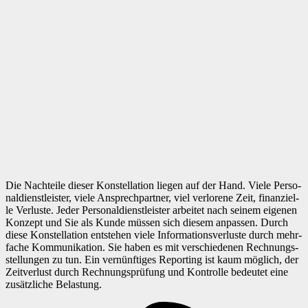
Die Nach­tei­le die­ser Kon­stel­la­ti­on lie­gen auf der Hand. Viele Per­so­
nal­dienst­leis­ter, viele An­sprech­part­ner, viel ver­lo­re­ne Zeit, fi­nan­zi­el­
le Ver­lus­te. Jeder Per­so­nal­dienst­leis­ter ar­bei­tet nach sei­nem ei­ge­nen
Kon­zept und Sie als Kunde müs­sen sich die­sem an­pas­sen. Durch
diese Kon­stel­la­ti­on ent­ste­hen viele In­for­ma­ti­ons­ver­lus­te durch mehr­
fa­che Kom­mu­ni­ka­ti­on. Sie haben es mit ver­schie­de­nen Rech­nungs­
stel­lun­gen zu tun. Ein ver­nünf­ti­ges Re­por­ting ist kaum mög­lich, der
Zeit­ver­lust durch Rech­nungs­prü­fung und Kon­trol­le be­deu­tet eine
zu­sätz­li­che Be­las­tung.