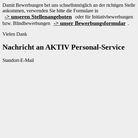
Arbeitnehmerüberlassung [AÜ]
Damit Be­wer­bun­gen bei uns schnellst­mög­lich an der rich­ti­gen Stel­le
Master-Vendor-Management
an­kom­men, ver­wen­den Sie bitte die For­mu­la­re in
Personalvermittlung [PV]
-> unseren Stellenangeboten
oder für In­itia­tiv­be­wer­bun­gen
Bescheinigungen & Zertifikate
-> unser Bewerbungs­formular
bzw. Blind­be­wer­bun­gen
.
Vielen Dank
Nachricht an AKTIV Personal-Service
Standort-E-Mail