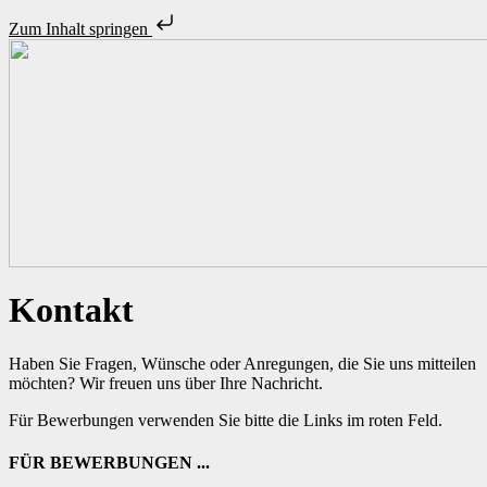
Zum Inhalt springen
Unsere Stellenangebote
Kontakt
Initiativbewerbung
Haben Sie Fragen, Wünsche oder Anregungen, die Sie uns mitteilen
Zeitarbeit – ist das was für mich?
möchten? Wir freuen uns über Ihre Nachricht.
Unsere Standorte
Für Bewerbungen verwenden Sie bitte die Links im roten Feld.
Über uns
FÜR BEWERBUNGEN ...
Personalanfrage