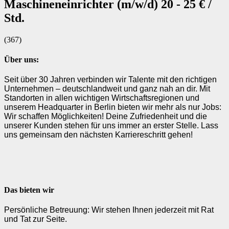
Arbeitnehmerüberlassung [AÜ]
Maschineneinrichter (m/w/d) 20 - 25 € /
Master-Vendor-Management
Std.
Personalvermittlung [PV]
Bescheinigungen & Zertifikate
(367)
Über uns:
Seit über 30 Jahren verbinden wir Talente mit den richtigen
Unternehmen – deutschlandweit und ganz nah an dir. Mit
Standorten in allen wichtigen Wirtschaftsregionen und
unserem Headquarter in Berlin bieten wir mehr als nur Jobs:
Wir schaffen Möglichkeiten! Deine Zufriedenheit und die
unserer Kunden stehen für uns immer an erster Stelle. Lass
uns gemeinsam den nächsten Karriereschritt gehen!
Das bieten wir
Persönliche Betreuung: Wir stehen Ihnen jederzeit mit Rat
und Tat zur Seite.