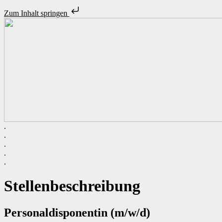
Zum Inhalt springen
.
Unsere Stellenangebote
.
Initiativbewerbung
.
.
.
Zeitarbeit – ist das was für mich?
Unsere Standorte
Stellenbeschreibung
Über uns
Personaldisponentin (m/w/d)
Personalanfrage