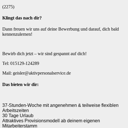
Arbeitnehmerüberlassung [AÜ]
Master-Vendor-Management
(2275)
Personalvermittlung [PV]
Bescheinigungen & Zertifikate
Klingt das nach dir?
Dann freuen wir uns auf deine Bewerbung und darauf, dich bald
kennenzulernen!
Bewirb dich jetzt – wir sind gespannt auf dich!
Tel: 015129-124289
Mail: geisler@aktivpersonalservice.de
Das bieten wir dir:
37-Stunden-Woche mit angenehmen & teilweise flexiblen
Arbeitszeiten
30 Tage Urlaub
Attraktives Provisionsmodell ab deinem eigenen
Mitarbeiterstamm