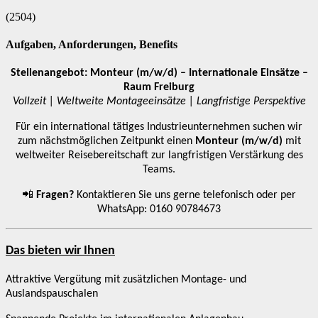
Arbeitnehmerüberlassung [AÜ]
Master-Vendor-Management
(2504)
Personalvermittlung [PV]
Bescheinigungen & Zertifikate
Aufgaben, Anforderungen, Benefits
Stellenangebot: Monteur (m/w/d) – Internationale Einsätze –
Raum Freiburg
Vollzeit | Weltweite Montageeinsätze | Langfristige Perspektive
Für ein international tätiges Industrieunternehmen suchen wir
zum nächstmöglichen Zeitpunkt einen
Monteur (m/w/d)
mit
weltweiter Reisebereitschaft zur langfristigen Verstärkung des
Teams.
📲
Fragen?
Kontaktieren Sie uns gerne telefonisch oder per
WhatsApp: 0160 90784673
Das bieten wir Ihnen
Attraktive Vergütung mit zusätzlichen Montage- und
Auslandspauschalen