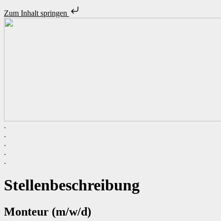
Zum Inhalt springen
.
Unsere Stellenangebote
.
Initiativbewerbung
.
.
.
Zeitarbeit – ist das was für mich?
Unsere Standorte
Stellenbeschreibung
Über uns
Monteur (m/w/d)
Personalanfrage