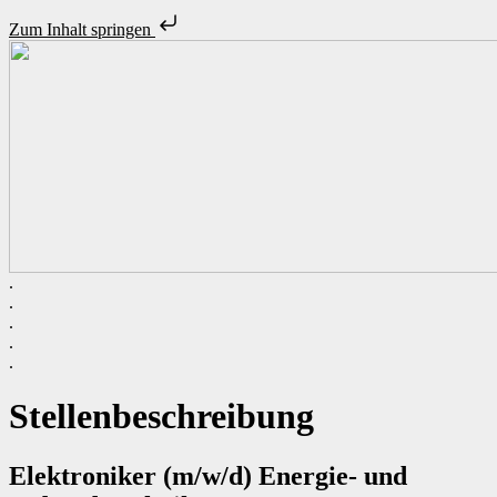
Zum Inhalt springen
.
Unsere Stellenangebote
.
Initiativbewerbung
.
.
.
Zeitarbeit – ist das was für mich?
Unsere Standorte
Stellenbeschreibung
Über uns
Elektroniker (m/w/d) Energie- und
Personalanfrage