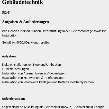
Arbeitnehmerüberlassung [AÜ]
Gebäudetechnik
Master-Vendor-Management
Personalvermittlung [PV]
(854)
Bescheinigungen & Zertifikate
Aufgaben & Anforderungen
Wir suchen für einen Kunden Unterstützung in der Elektromontage sowie PV-
Installation.
Gehalt bis 4900,00€/Monat brutto.
Aufgaben:
Elektroinstallation von Neu- und Umbauten
E-Check Messungen
Installation von Alarmanlagen & Videoanlagen
Installation von Netzwerken & Telefonanlagen
Installation von Photovoltaikanlagen und Batteriespeichersystemen
Anforderungen:
abgeschlossene Ausbildung als Elektroniker (m/w/d) – Schwerpunkt Energie-