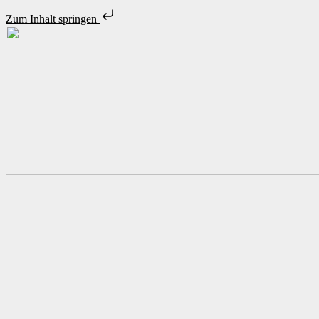
Zum Inhalt springen
Unsere Stellenangebote
Initiativbewerbung
Zeitarbeit – ist das was für mich?
Unsere Standorte
Über uns
Personalanfrage