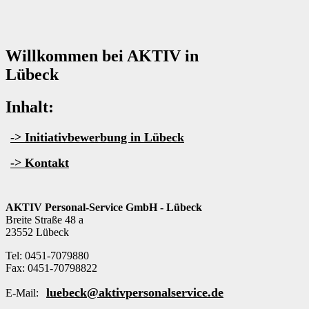
Arbeitnehmerüberlassung [AÜ]
Master-Vendor-Management
Personalvermittlung [PV]
Bescheinigungen & Zertifikate
Willkommen bei AKTIV in
Lübeck
Inhalt:
-> Initiativbewerbung in Lübeck
-> Kontakt
AKTIV Personal-Service GmbH - Lübeck
Breite Straße 48 a
23552 Lübeck
Tel: 0451-7079880
Fax: 0451-70798822
luebeck@aktivpersonalservice.de
E-Mail: