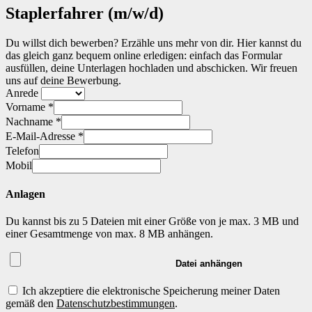
Arbeitnehmerüberlassung [AÜ]
Staplerfahrer (m/w/d)
Master-Vendor-Management
Personalvermittlung [PV]
Bescheinigungen & Zertifikate
Du willst dich bewerben? Erzähle uns mehr von dir. Hier kannst du
das gleich ganz bequem online erledigen: einfach das Formular
ausfüllen, deine Unterlagen hochladen und abschicken. Wir freuen
uns auf deine Bewerbung.
Anrede
Vorname *
Nachname *
E-Mail-Adresse *
Telefon
Mobil
Anlagen
Du kannst bis zu 5 Dateien mit einer Größe von je max. 3 MB und
einer Gesamtmenge von max. 8 MB anhängen.
Datei anhängen
Ich akzeptiere die elektronische Speicherung meiner Daten
gemäß den
Datenschutzbestimmungen
.