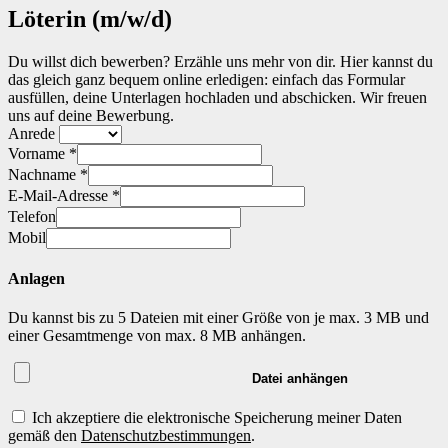
Arbeitnehmerüberlassung [AÜ]
Löterin (m/w/d)
Master-Vendor-Management
Personalvermittlung [PV]
Bescheinigungen & Zertifikate
Du willst dich bewerben? Erzähle uns mehr von dir. Hier kannst du
das gleich ganz bequem online erledigen: einfach das Formular
ausfüllen, deine Unterlagen hochladen und abschicken. Wir freuen
uns auf deine Bewerbung.
Anrede
Vorname *
Nachname *
E-Mail-Adresse *
Telefon
Mobil
Anlagen
Du kannst bis zu 5 Dateien mit einer Größe von je max. 3 MB und
einer Gesamtmenge von max. 8 MB anhängen.
Datei anhängen
Ich akzeptiere die elektronische Speicherung meiner Daten
gemäß den
Datenschutzbestimmungen
.