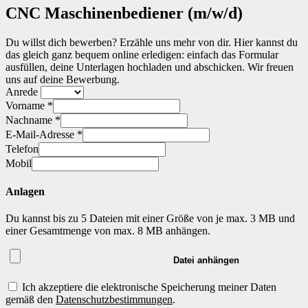
Arbeitnehmerüberlassung [AÜ]
CNC Maschinenbediener (m/w/d)
Master-Vendor-Management
Personalvermittlung [PV]
Bescheinigungen & Zertifikate
Du willst dich bewerben? Erzähle uns mehr von dir. Hier kannst du
das gleich ganz bequem online erledigen: einfach das Formular
ausfüllen, deine Unterlagen hochladen und abschicken. Wir freuen
uns auf deine Bewerbung.
Anrede
Vorname *
Nachname *
E-Mail-Adresse *
Telefon
Mobil
Anlagen
Du kannst bis zu 5 Dateien mit einer Größe von je max. 3 MB und
einer Gesamtmenge von max. 8 MB anhängen.
Datei anhängen
Ich akzeptiere die elektronische Speicherung meiner Daten
gemäß den
Datenschutzbestimmungen
.